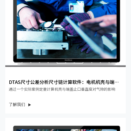
DTAS尺寸公差分析尺寸链计算软件：电机机壳与端盖
止口垂直度...
通过一个实际案例定量计算机壳与端盖止口垂直度对气隙的影响
了解我们