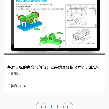
基准目标的意义与价值：公差仿真分析尺寸链计算实战
案例国产DT...
科普知识
了解我们
1
2