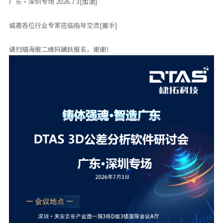
广东·深圳专场 2026.7.3[加油]
诚邀各位行业专家莅临指导交流[握手]
请扫描海报二维码踊跃报名，谢谢！