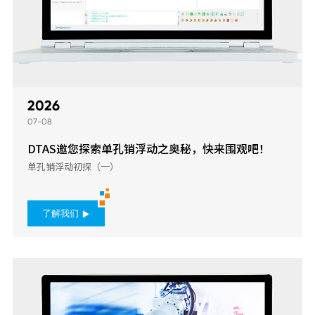
2026
07-08
DTAS邀您探索单孔销浮动之奥秘，快来围观吧！
单孔销浮动初探（一）
了解我们