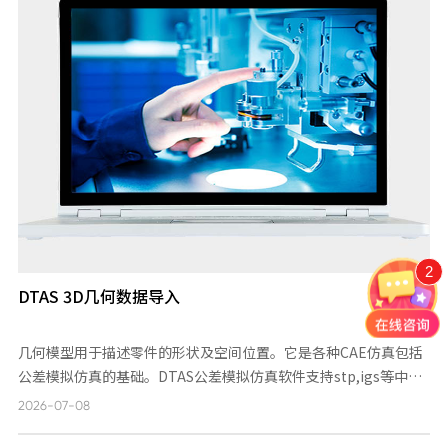
2
DTAS 3D几何数据导入
几何模型用于描述零件的形状及空间位置。它是各种CAE仿真包括
公差模拟仿真的基础。DTAS公差模拟仿真软件支持stp,igs等中性
文件。用户可以将各种CAD数据转化为stp,igs等导入DTAS软件
2026-07-08
中，软件同时支持单个或批量导入。